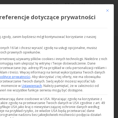
Polski
Skontaktuj się z nami
Ce bouto
referencje dotyczące prywatności
POPROŚ O DEMO
REALIZACJE
FIRMA
 zgody, zanim będziesz mógł kontynuować korzystanie z naszej
zonych 16 lat i chcesz wyrazić zgodę na usługi opcjonalne, musisz
Jesteś tutaj:
woich prawnych opiekunów.
Strona główna
Produkty oznaczone “skraplacze”
ternetowej używamy plików cookies i innych technologii. Niektóre z nich
pomagają nam ulepszyć tę witrynę i Twoje doświadczenie.
Dane
etwarzane (np. adresy IP) na przykład w celu personalizacji reklam i
klam i treści.
Więcej informacji na temat wykorzystania Twoich danych
polityce prywatności
.
Aby skorzystać z tej oferty, nie ma obowiązku
przetwarzanie Twoich danych.
Swój wybór możesz wycofać lub
m momencie w
Ustawieniach
.
Należy pamiętać, że w zależności od
wień nie wszystkie funkcje serwisu mogą być dostępne.
zetwarzają dane osobowe w USA. Wyrażając zgodę na korzystanie z
 także zgodę na przetwarzanie Twoich danych w USA zgodnie z art. 49
asyfikuje USA jako kraj o niewystarczającej ochronie danych według
ieje na przykład ryzyko, że władze USA będą przetwarzać dane
ogramów nadzoru bez jakiejkolwiek możliwości podjęcia działań