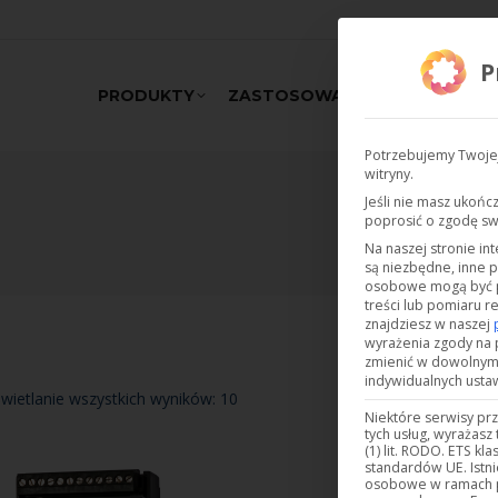
P
PRODUKTY
ZASTOSOWANIA
WSPARCIE
Potrzebujemy Twojej
witryny.
Jeśli nie masz ukońc
poprosić o zgodę s
Na naszej stronie in
są niezbędne, inne 
osobowe mogą być prz
treści lub pomiaru re
znajdziesz w naszej
wyrażenia zgody na 
zmienić w dowolny
indywidualnych usta
wietlanie wszystkich wyników: 10
Niektóre serwisy pr
tych usług, wyrażasz
(1) lit. RODO. ETS kl
standardów UE. Istn
osobowe w ramach pr