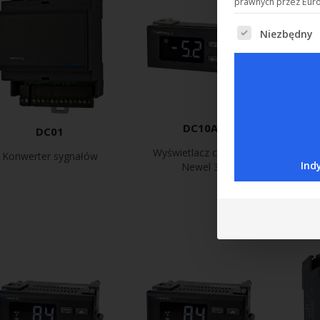
prawnych przez Eur
Niezbędny
Poniżej znajduje
DC10A
DC01
Wyświetlacz cyfrowy
Uni
Konwerter sygnałów
Ind
Newel 3