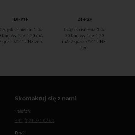
DI-P1F
DI-P2F
Czujnik ciśnienia -1 do
Czujnik ciśnienia 0 do
9 bar, wyjście 4-20 mA.
30 bar, wyjście 4-20
Złącze 7/16″ UNF-żeń.
mA. Złącze 7/16″ UNF-
żeń.
Skontaktuj się z nami
Telefon:
+41 (0)21 731 07 60
Email: