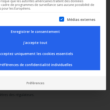
n risque que les autorités américaines traitent des données
e cadre de programmes de surveillance sans aucune possibilité de
es pour les Européens.
list of service groups for which consent can be given. The first servi
Médias externes
Enregistrer le consentement
le
22/10/2024
j'accepte tout
cceptez uniquement les cookies essentiels
Préférences de confidentialité individuelles
Préférences
ètres des régulateurs.