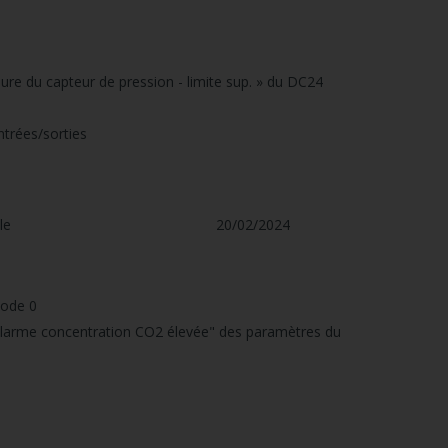
re du capteur de pression - limite sup. » du DC24
ntrées/sorties
le
20/02/2024
mode 0
d'alarme concentration CO2 élevée" des paramètres du