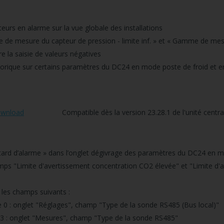
teurs en alarme sur la vue globale des installations
 de mesure du capteur de pression - limite inf. » et « Gamme de mesu
la saisie de valeurs négatives
storique sur certains paramètres du DC24 en mode poste de froid et e
wnload
Compatible dès la version 23.28.1 de l'unité centra
tard d’alarme » dans l’onglet dégivrage des paramètres du DC24 en 
hamps "Limite d'avertissement concentration CO2 élevée" et "Limite 
r les champs suivants :
nglet "Réglages", champ "Type de la sonde RS485 (Bus local)"
nglet "Mesures", champ "Type de la sonde RS485"