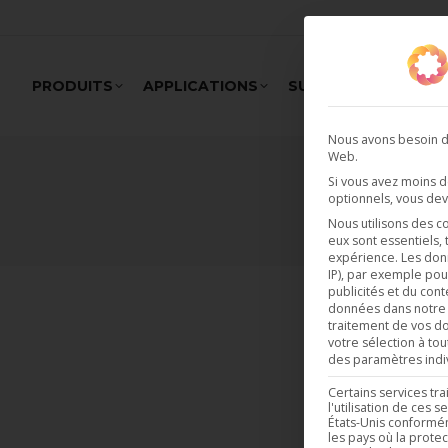
PRODUITS
APPLICATIONS
SUPPORT
REALI
Nous avons besoin de
Web.
Si vous avez moins 
optionnels, vous dev
Nous utilisons des c
eux sont essentiels,
expérience.
Les don
IP), par exemple pou
publicités et du cont
données dans notr
traitement de vos do
votre sélection à to
des paramètres indiv
Certains services tr
l'utilisation de ces
États-Unis conforméme
les pays où la prote