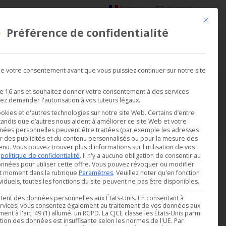
Français
Contact us
Ce bouto
Préférence de confidentialité
DEMANDER UNE DÉMO
SATIONS
SOCIÉTÉ
 votre consentement avant que vous puissiez continuer sur notre site
de 16 ans et souhaitez donner votre consentement à des services
Vous êtes ici :
ez demander l'autorisation à vos tuteurs légaux.
Accueil
Logiciel et firmware
ookies et d'autres technologies sur notre site Web. Certains d’entre
 tandis que d’autres nous aident à améliorer ce site Web et votre
nées personnelles peuvent être traitées (par exemple les adresses
r des publicités et du contenu personnalisés ou pour la mesure des
enu.
Vous pouvez trouver plus d'informations sur l'utilisation de vos
e
politique de confidentialité
.
Il n'y a aucune obligation de consentir au
nnées pour utiliser cette offre.
Vous pouvez révoquer ou modifier
ut moment dans la rubrique
Paramètres
.
Veuillez noter qu'en fonction
iduels, toutes les fonctions du site peuvent ne pas être disponibles.
aitent des données personnelles aux États-Unis. En consentant à
 services, vous consentez également au traitement de vos données aux
nt à l'art. 49 (1) allumé. un RGPD. La CJCE classe les États-Unis parmi
ction des données est insuffisante selon les normes de l'UE. Par