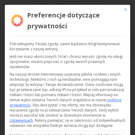
Polski
Skontaktuj się z nami
Ce bout
Preferencje dotyczące
prywatności
Potrzebujemy Twojej zgody, zanim będziesz mógł kontynuować
OŚWIETLENIE
korzystanie z naszej witryny.
Jesteś tutaj:
Jeśli nie masz ukończonych 16 lat i chcesz wyrazić zgodę na usługi
opcjonalne, musisz poprosić o zgodę swoich prawnych
opiekunów.
Na naszej stronie internetowej używamy plików cookies i innych
Zarządzanie oświetleniem
technologii. Niektóre z nich są niezbędne, inne pomagają nam
ulepszyć tę witrynę i Twoje doświadczenie.
Dane osobowe mogą
być przetwarzane (np. adresy IP) na przykład w celu personalizacji
reklam i treści lub pomiaru reklam i treści.
Więcej informacji na
temat wykorzystania Twoich danych znajdziesz w naszej
polityce
prywatności
.
Aby skorzystać z tej oferty, nie ma obowiązku
wyrażenia zgody na przetwarzanie Twoich danych.
Swój wybór
możesz wycofać lub zmienić w dowolnym momencie w
Ustawieniach
.
Należy pamiętać, że w zależności od indywidualnych
ustawień nie wszystkie funkcje serwisu mogą być dostępne.