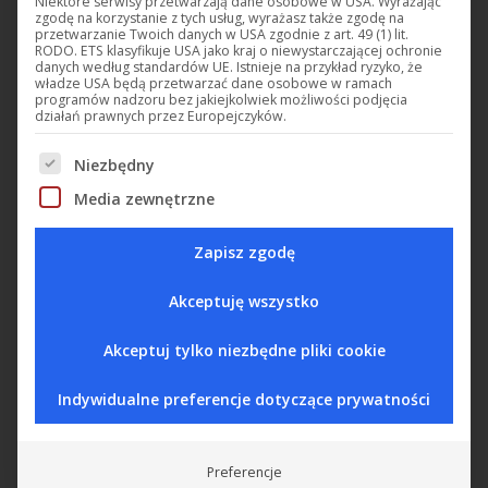
Niektóre serwisy przetwarzają dane osobowe w USA. Wyrażając
zgodę na korzystanie z tych usług, wyrażasz także zgodę na
przetwarzanie Twoich danych w USA zgodnie z art. 49 (1) lit.
RODO. ETS klasyfikuje USA jako kraj o niewystarczającej ochronie
danych według standardów UE. Istnieje na przykład ryzyko, że
władze USA będą przetwarzać dane osobowe w ramach
programów nadzoru bez jakiejkolwiek możliwości podjęcia
działań prawnych przez Europejczyków.
Poniżej znajduje się lista grup usług, w przypadku których możn
Niezbędny
Media zewnętrzne
Moduły sterujące Digitel mogą sterować strefami oświetlenia.
W zależności od programu tygodniowego i/lub zmierzonego
Zapisz zgodę
natężenia światła, niektóre sekcje oświetlenia mogą być
Akceptuję wszystko
wyłączane lub włączane. Biorąc pod uwagę godziny otwarcia
sklepu.
Akceptuj tylko niezbędne pliki cookie
Indywidualne preferencje dotyczące prywatności
Wszystkie produkty do zarządzania
oświetleniem
Preferencje