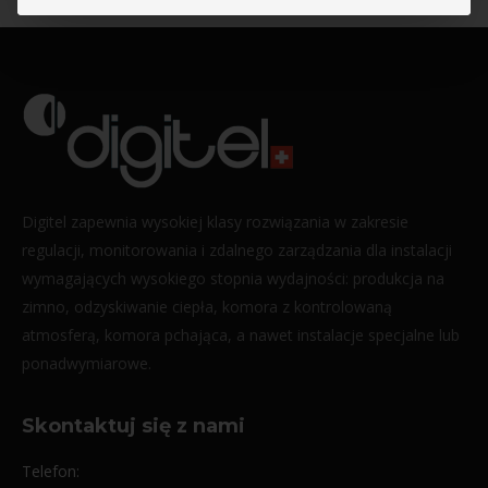
Digitel zapewnia wysokiej klasy rozwiązania w zakresie
regulacji, monitorowania i zdalnego zarządzania dla instalacji
wymagających wysokiego stopnia wydajności: produkcja na
zimno, odzyskiwanie ciepła, komora z kontrolowaną
atmosferą, komora pchająca, a nawet instalacje specjalne lub
ponadwymiarowe.
Skontaktuj się z nami
Telefon: