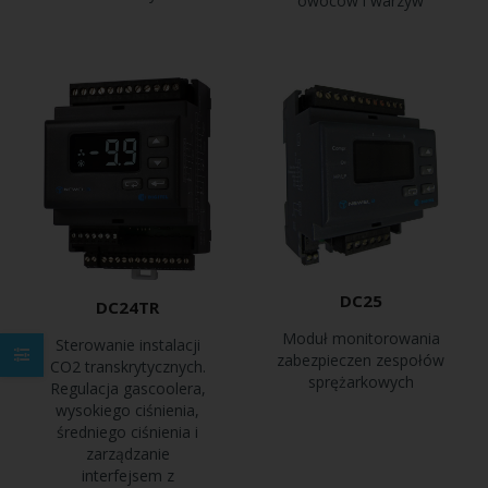
owoców i warzyw
DC25
DC24TR
Moduł monitorowania
Sterowanie instalacji
zabezpieczen zespołów
CO2 transkrytycznych.
sprężarkowych
Regulacja gascoolera,
wysokiego ciśnienia,
średniego ciśnienia i
zarządzanie
interfejsem z