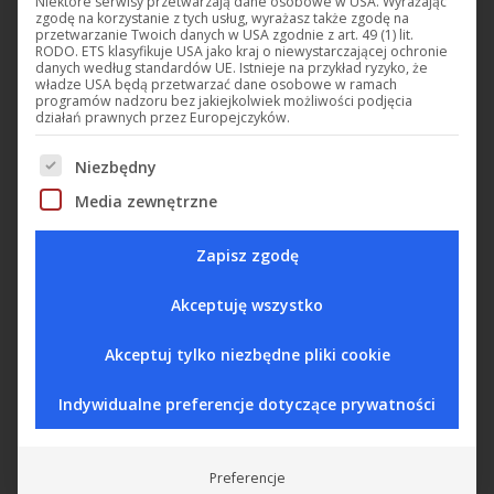
Niektóre serwisy przetwarzają dane osobowe w USA. Wyrażając
zgodę na korzystanie z tych usług, wyrażasz także zgodę na
przetwarzanie Twoich danych w USA zgodnie z art. 49 (1) lit.
DC-CAV
DC-CO2
RODO. ETS klasyfikuje USA jako kraj o niewystarczającej ochronie
danych według standardów UE. Istnieje na przykład ryzyko, że
Optoakustyczny znak
Sonda CO2 0-5%, 24
władze USA będą przetwarzać dane osobowe w ramach
programów nadzoru bez jakiejkolwiek możliwości podjęcia
ostrzegawczy
VDC, RS485
działań prawnych przez Europejczyków.
Niezbędny
Poniżej znajduje się lista grup usług, w przypadku który
Media zewnętrzne
Zapisz zgodę
Akceptuję wszystko
Akceptuj tylko niezbędne pliki cookie
Indywidualne preferencje dotyczące prywatności
DC-CO2L
DC01
Detektor 1,5% CO2,
Konwerter sygnałów
230 VAC, 2 wyjścia
Preferencje
alarmowe