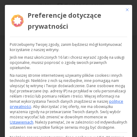
Polski
Skontaktuj się z nami
Ce bout
Preferencje dotyczące
prywatności
Potrzebujemy Twojej zgody, zanim będziesz mógł kontynuować
Katalog – Wszystkie produkty
korzystanie z naszej witryny.
Jesteś tutaj:
Jeśli nie masz ukończonych 16 lat i chcesz wyrazić zgodę na usługi
opcjonalne, musisz poprosić o zgodę swoich prawnych
Wyświetlanie wszystkich wyników: 33
opiekunów.
Na naszej stronie internetowej używamy plików cookies i innych
technologii. Niektóre z nich są niezbędne, inne pomagają nam
ulepszyć tę witrynę i Twoje doświadczenie.
Dane osobowe mogą
być przetwarzane (np. adresy IP) na przykład w celu personalizacji
reklam i treści lub pomiaru reklam i treści.
Więcej informacji na
temat wykorzystania Twoich danych znajdziesz w naszej
polityce
prywatności
.
Aby skorzystać z tej oferty, nie ma obowiązku
wyrażenia zgody na przetwarzanie Twoich danych.
Swój wybór
możesz wycofać lub zmienić w dowolnym momencie w
Ustawieniach
.
Należy pamiętać, że w zależności od indywidualnych
ustawień nie wszystkie funkcje serwisu mogą być dostępne.