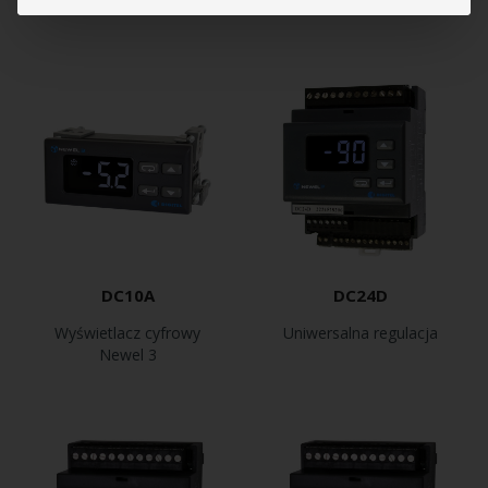
DC10A
DC24D
Wyświetlacz cyfrowy
Uniwersalna regulacja
Newel 3