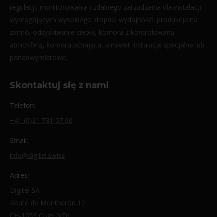
regulacji, monitorowania i zdalnego zarządzania dla instalacji
wymagających wysokiego stopnia wydajności: produkcja na
zimno, odzyskiwanie ciepła, komora z kontrolowaną
atmosferą, komora pchająca, a nawet instalacje specjalne lub
ponadwymiarowe.
Skontaktuj się z nami
Telefon:
+41 (0)21 731 07 60
Email:
info@digitel.swiss
Adres:
Digitel SA
Route de Montheron 12
CH-1053 Cugy (VD)