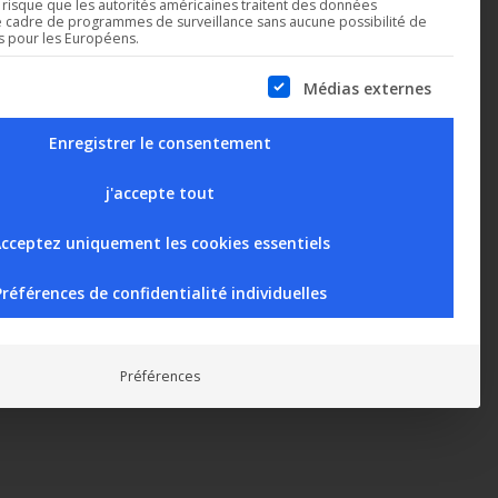
n risque que les autorités américaines traitent des données
e cadre de programmes de surveillance sans aucune possibilité de
es pour les Européens.
Médias externes
 a list of service groups for which consent can be given. The 
Enregistrer le consentement
j'accepte tout
DC58-3
DC58-Light
nité centrale de
Unité centrale de
cceptez uniquement les cookies essentiels
surveillance DC58 –
télésurveillance DC58 –
sion 600 satellites
version 8 satellites
Préférences de confidentialité individuelles
Préférences