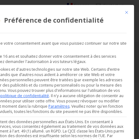
Français
Contact us
Ce bouto
Préférence de confidentialité
DEMANDER UNE DÉMO
SATIONS
SOCIÉTÉ
 votre consentement avant que vous puissiez continuer sur notre site
de 16 ans et souhaitez donner votre consentement à des services
Vous êtes ici :
ez demander l'autorisation à vos tuteurs légaux.
Accueil
Unités centrales
ookies et d'autres technologies sur notre site Web. Certains d’entre
 tandis que d’autres nous aident à améliorer ce site Web et votre
nées personnelles peuvent être traitées (par exemple les adresses
r des publicités et du contenu personnalisés ou pour la mesure des
enu.
Vous pouvez trouver plus d'informations sur l'utilisation de vos
e
politique de confidentialité
.
Il n'y a aucune obligation de consentir au
nnées pour utiliser cette offre.
Vous pouvez révoquer ou modifier
ut moment dans la rubrique
Paramètres
.
Veuillez noter qu'en fonction
iduels, toutes les fonctions du site peuvent ne pas être disponibles.
aitent des données personnelles aux États-Unis. En consentant à
 services, vous consentez également au traitement de vos données aux
nt à l'art. 49 (1) allumé. un RGPD. La CJCE classe les États-Unis parmi
ction des données est insuffisante selon les normes de l'UE. Par