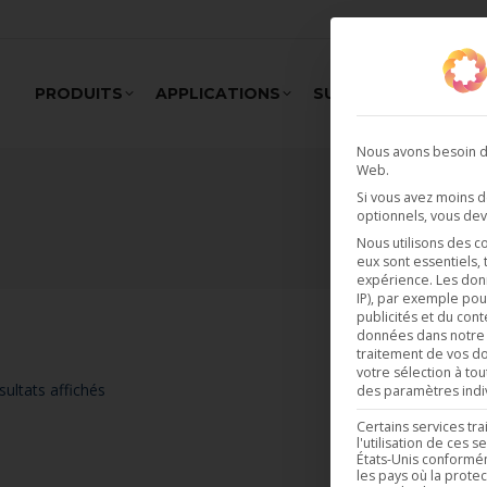
PRODUITS
APPLICATIONS
SUPPORT
REALI
Nous avons besoin de
Web.
Si vous avez moins 
optionnels, vous dev
Nous utilisons des c
eux sont essentiels,
expérience.
Les don
IP), par exemple pou
publicités et du cont
données dans notr
traitement de vos do
votre sélection à to
sultats affichés
des paramètres indiv
Certains services tr
l'utilisation de ces
États-Unis conforméme
les pays où la prote