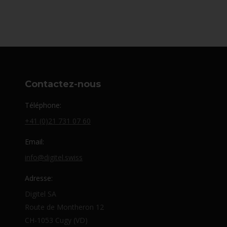
Contactez-nous
Téléphone:
+41 (0)21 731 07 60
Email:
info@digitel.swiss
Adresse:
Digitel SA
Route de Montheron 12
CH-1053 Cugy (VD)