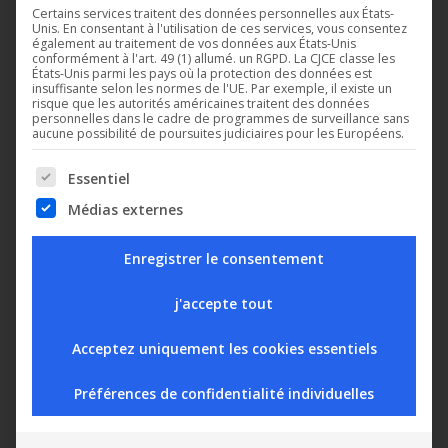
Certains services traitent des données personnelles aux États-
Unis. En consentant à l'utilisation de ces services, vous consentez
également au traitement de vos données aux États-Unis
conformément à l'art. 49 (1) allumé. un RGPD. La CJCE classe les
États-Unis parmi les pays où la protection des données est
insuffisante selon les normes de l'UE. Par exemple, il existe un
risque que les autorités américaines traitent des données
Riche d’une expérience de plus de 30 ans, Digitel s’est
personnelles dans le cadre de programmes de surveillance sans
spécialisée dans la réalisation de régulation pour le froid
aucune possibilité de poursuites judiciaires pour les Européens.
commercial et en a fait son domaine d’expertise. Aujourd’hui,
The following is a list of service groups for which consent can b
Essentiel
des milliers de supermarchés et magasins sont équipés des
régulations Digitel.
Médias externes
Les produits de la gamme Newel 3 disposent de toutes les
Enregistrer le consentement
fonctionnalités permettant d’assurer la gestion complète des
installations du froid commercial. Ils assurent notamment la
j'accepte tout
régulation des postes de froid, des groupes des
Acceptez uniquement les cookies essentiels
compresseurs, des condenseurs, la réduction de la puissance
des cordons chauffants des vitres et des cadres en fonction de
Préférences de confidentialité individuelles
l’enthalpie, la récupération de chaleur etc… Tous les nouveaux
réfrigérants sont gérés.