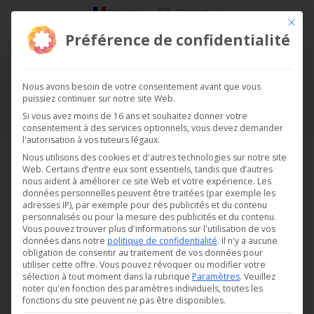
Français
Contact us
Ce bou
Préférence de confidentialité
Nous avons besoin de votre consentement avant que vous
puissiez continuer sur notre site Web.
Froid / Froid commercial
Si vous avez moins de 16 ans et souhaitez donner votre
consentement à des services optionnels, vous devez demander
Vous êtes ici :
l'autorisation à vos tuteurs légaux.
Nous utilisons des cookies et d'autres technologies sur notre site
Web. Certains d’entre eux sont essentiels, tandis que d’autres
nous aident à améliorer ce site Web et votre expérience.
Les
données personnelles peuvent être traitées (par exemple les
adresses IP), par exemple pour des publicités et du contenu
personnalisés ou pour la mesure des publicités et du contenu.
Vous pouvez trouver plus d'informations sur l'utilisation de vos
données dans notre
politique de confidentialité
.
Il n'y a aucune
obligation de consentir au traitement de vos données pour
utiliser cette offre.
Vous pouvez révoquer ou modifier votre
sélection à tout moment dans la rubrique
Paramètres
.
Veuillez
noter qu'en fonction des paramètres individuels, toutes les
fonctions du site peuvent ne pas être disponibles.