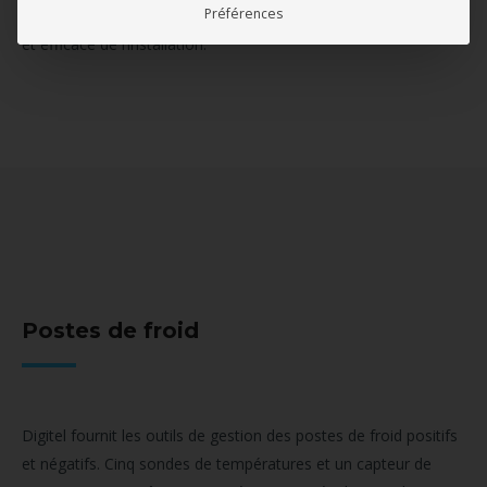
Préférences
Le logiciel de supervision TelesWin permet une gestion simple
et efficace de l’installation.
Postes de froid
Digitel fournit les outils de gestion des postes de froid positifs
et négatifs. Cinq sondes de températures et un capteur de