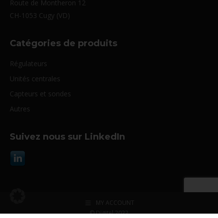
Route de Montheron 12
CH-1053 Cugy (VD)
Catégories de produits
Régulateurs
Unités centrales
Capteurs et sondes
Autres
Suivez nous sur LinkedIn
MY ACCOUNT
© Digitel 2022