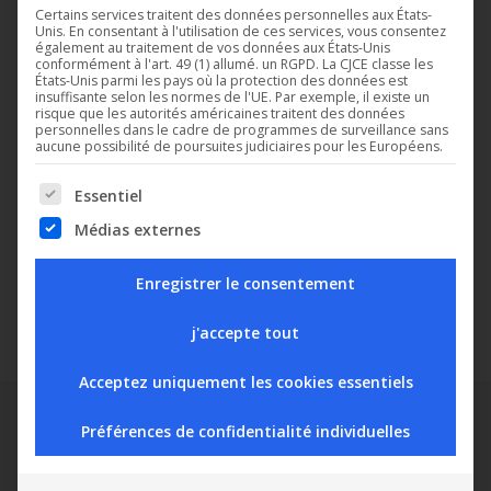
Certains services traitent des données personnelles aux États-
Unis. En consentant à l'utilisation de ces services, vous consentez
également au traitement de vos données aux États-Unis
conformément à l'art. 49 (1) allumé. un RGPD. La CJCE classe les
États-Unis parmi les pays où la protection des données est
insuffisante selon les normes de l'UE. Par exemple, il existe un
Bénéficiant de plus de 30 ans d’expérience dans la gestion et la
risque que les autorités américaines traitent des données
personnelles dans le cadre de programmes de surveillance sans
régulation du froid, Digitel fournit également des solutions
aucune possibilité de poursuites judiciaires pour les Européens.
complètes pour la gestion technique du bâtiment, comprenant
The following is a list of service groups for which consent can b
Essentiel
la gestion du chauffage, de la ventilation, de la climatisation et
de l’éclairage.
Médias externes
La gestion du froid, du CVC et de l’éclairage s’opèrent depuis le
Enregistrer le consentement
même logiciel de supervision TelesWin.
j'accepte tout
Acceptez uniquement les cookies essentiels
Préférences de confidentialité individuelles