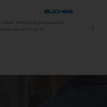
R. H
Dire
J’app
à utiliser. Plus simple que les autres
que l
s une note de 8,5 sur 10