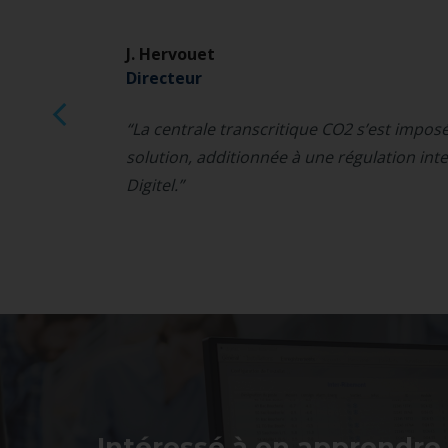
J. Hervouet
sure
Directeur
aire
“La centrale transcritique CO2 s’est impo
es
solution, additionnée à une régulation int
Digitel.”
Intéressé à en apprendre