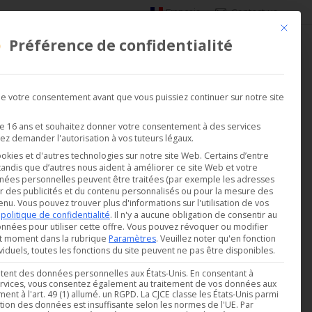
Français
Contact us
Ce bouto
Préférence de confidentialité
DEMANDER UNE DÉMO
SATIONS
SOCIÉTÉ
 votre consentement avant que vous puissiez continuer sur notre site
de 16 ans et souhaitez donner votre consentement à des services
ez demander l'autorisation à vos tuteurs légaux.
ookies et d'autres technologies sur notre site Web. Certains d’entre
 tandis que d’autres nous aident à améliorer ce site Web et votre
nées personnelles peuvent être traitées (par exemple les adresses
r des publicités et du contenu personnalisés ou pour la mesure des
enu.
Vous pouvez trouver plus d'informations sur l'utilisation de vos
e
politique de confidentialité
.
Il n'y a aucune obligation de consentir au
nnées pour utiliser cette offre.
Vous pouvez révoquer ou modifier
ut moment dans la rubrique
Paramètres
.
Veuillez noter qu'en fonction
iduels, toutes les fonctions du site peuvent ne pas être disponibles.
aitent des données personnelles aux États-Unis. En consentant à
 services, vous consentez également au traitement de vos données aux
nt à l'art. 49 (1) allumé. un RGPD. La CJCE classe les États-Unis parmi
ction des données est insuffisante selon les normes de l'UE. Par