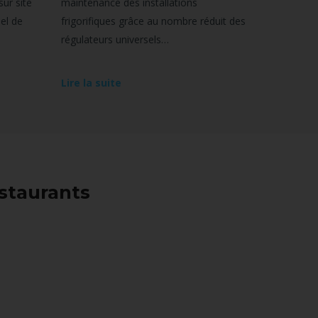
sur site
maintenance des installations
iel de
frigorifiques grâce au nombre réduit des
régulateurs universels…
Lire la suite
estaurants