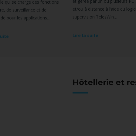
et gérée par un ou plusieurs PC 
lle qui se charge des fonctions
et/ou à distance à l’aide du logic
e, de surveillance et de
supervision TelesWin…
e pour les applications…
Lire la suite
suite
Hôtellerie et r