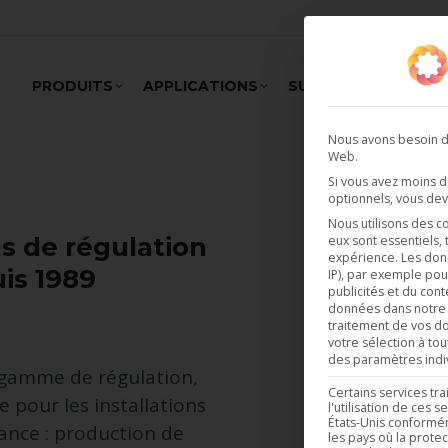
PRODUITS
APPLICATIONS
SUPPORT
REALI
Nous avons besoin de
Web.
Si vous avez moins 
optionnels, vous dev
Nous utilisons des c
ns de régulation
eux sont essentiels,
expérience.
Les don
uis 1989
IP), par exemple pou
publicités et du cont
données dans notr
traitement de vos do
votre sélection à to
des paramètres indiv
e gamme de régulation,
Certains services tr
e pour les installations
l'utilisation de ces
États-Unis conforméme
ance : production de
les pays où la prote