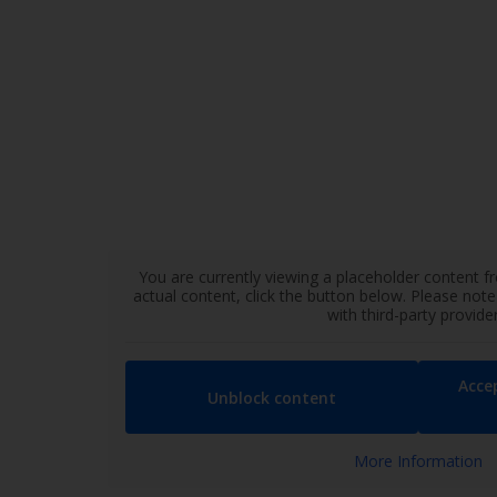
You are currently viewing a placeholder content 
actual content, click the button below. Please note
with third-party provider
Acce
Unblock content
More Information