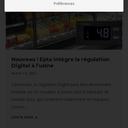
Préférences
Nouveau ! Epta intègre la régulation
Digitel à l’usine
février 14, 2022
Désormais, la régulation Digitel peut être directement
montée sur les meubles à l’usine chez le fabricant de
meuble Epta, qui comprend notamment les marques
Costan…
Lire la suite