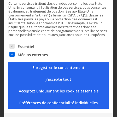
Certains services traitent des données personnelles aux États-
Unis. En consentant à l'utilisation de ces services, vous consentez
également au traitement de vos données aux États-Unis
conformément à l'art. 49 (1) allumé. un RGPD. La CJCE classe les
Un nouvel hôtel de luxe opte pour un
États-Unis parmi les pays où la protection des données est
système de refroidissement CO2
insuffisante selon les normes de l'UE. Par exemple, il existe un
risque que les autorités américaines traitent des données
transcritique régulé par Digitel
personnelles dans le cadre de programmes de surveillance sans
aucune possibilité de poursuites judiciaires pour les Européens.
mai 17, 2023
The following is a list of service groups for which consent can b
Le Six Senses, situé dans la station de ski de Crans-
Essentiel
Montana (CH) a récemment installé un nouveau
Médias externes
système transcritique au CO2 pour répondre à ses…
Enregistrer le consentement
Lire la suite
j'accepte tout
Acceptez uniquement les cookies essentiels
Préférences de confidentialité individuelles