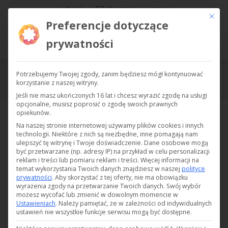
Polski
Skontaktuj się z nami
Ce bout
Preferencje dotyczące
prywatności
Potrzebujemy Twojej zgody, zanim będziesz mógł kontynuować
DC10A
korzystanie z naszej witryny.
Jesteś tutaj:
Jeśli nie masz ukończonych 16 lat i chcesz wyrazić zgodę na usługi
opcjonalne, musisz poprosić o zgodę swoich prawnych
opiekunów.
Na naszej stronie internetowej używamy plików cookies i innych
technologii. Niektóre z nich są niezbędne, inne pomagają nam
ulepszyć tę witrynę i Twoje doświadczenie.
Dane osobowe mogą
być przetwarzane (np. adresy IP) na przykład w celu personalizacji
reklam i treści lub pomiaru reklam i treści.
Więcej informacji na
temat wykorzystania Twoich danych znajdziesz w naszej
polityce
prywatności
.
Aby skorzystać z tej oferty, nie ma obowiązku
wyrażenia zgody na przetwarzanie Twoich danych.
Swój wybór
możesz wycofać lub zmienić w dowolnym momencie w
Ustawieniach
.
Należy pamiętać, że w zależności od indywidualnych
ustawień nie wszystkie funkcje serwisu mogą być dostępne.
Wyświetlacz cyfrowy Newel 3 (obudowa panelowa IP65,