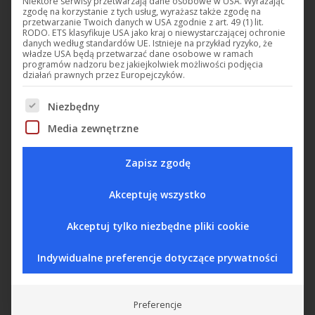
Niektóre serwisy przetwarzają dane osobowe w USA. Wyrażając
zasilanie 9-24 VAC/DC)
zgodę na korzystanie z tych usług, wyrażasz także zgodę na
przetwarzanie Twoich danych w USA zgodnie z art. 49 (1) lit.
RODO. ETS klasyfikuje USA jako kraj o niewystarczającej ochronie
Zamówienie
danych według standardów UE. Istnieje na przykład ryzyko, że
władze USA będą przetwarzać dane osobowe w ramach
programów nadzoru bez jakiejkolwiek możliwości podjęcia
działań prawnych przez Europejczyków.
Retour au catalogue
Niezbędny
Poniżej znajduje się lista grup usług, w przypadku który
Udostępnij ten produkt
Media zewnętrzne
Zapisz zgodę
Share
Share
Share
Share
on
on
on
on
Akceptuję wszystko
X
Facebook
Pinterest
LinkedIn
Zastosowania
Cechy
Dane techniczne
Akceptuj tylko niezbędne pliki cookie
Indywidualne preferencje dotyczące prywatności
Wymiary
Schematy
Sprężarki,
tak
Preferencje