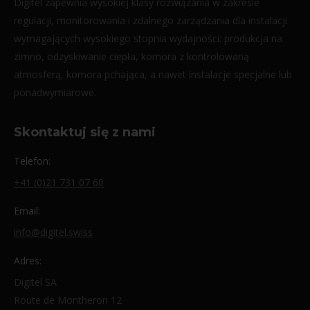
Digitel zapewnia wysokiej klasy rozwiązania w zakresie
regulacji, monitorowania i zdalnego zarządzania dla instalacji
wymagających wysokiego stopnia wydajności: produkcja na
zimno, odzyskiwanie ciepła, komora z kontrolowaną
atmosferą, komora pchająca, a nawet instalacje specjalne lub
ponadwymiarowe.
Skontaktuj się z nami
Telefon:
+41 (0)21 731 07 60
Email:
info@digitel.swiss
Adres:
Digitel SA
Route de Montheron 12