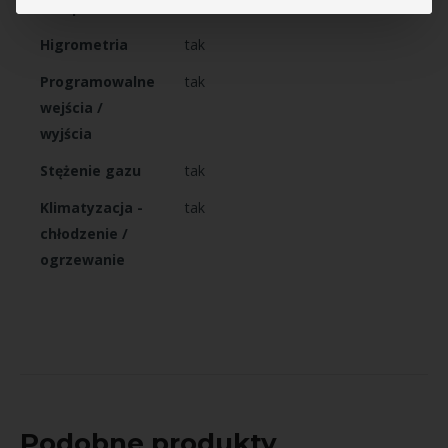
skraplacze
Higrometria
tak
Programowalne
tak
wejścia /
wyjścia
Stężenie gazu
tak
Klimatyzacja -
tak
chłodzenie /
ogrzewanie
Podobne produkty