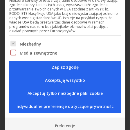
Niektóre serwisy przetwarzają dane osobowe w USA. Wyrażając
zgodę na korzystanie z tych usług, wyrażasz także zgodę na
Udostępnij ten produkt
przetwarzanie Twoich danych w USA zgodnie z art. 49 (1) lit.
RODO. ETS klasyfikuje USA jako kraj o niewystarczającej ochronie
danych według standardów UE. Istnieje na przykład ryzyko, że
Share
Share
Share
Share
władze USA będą przetwarzać dane osobowe w ramach
programów nadzoru bez jakiejkolwiek możliwości podjęcia
on
on
on
on
działań prawnych przez Europejczyków.
X
Facebook
Pinterest
LinkedIn
Niezbędny
Poniżej znajduje się lista grup usług, w przypadku który
Zastosowania
Dane techniczne
Schematy
Media zewnętrzne
CO2
tak
Zapisz zgodę
transkrytyczne
Akceptuję wszystko
Stężenie gazu
tak
Akceptuj tylko niezbędne pliki cookie
Indywidualne preferencje dotyczące prywatności
Preferencje