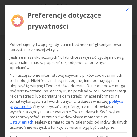
Polski
Skontaktuj się z nami
Ce bout
Preferencje dotyczące
prywatności
Potrzebujemy Twojej zgody, zanim będziesz mógł kontynuować
DC-CAV
korzystanie z naszej witryny.
Jesteś tutaj:
Jeśli nie masz ukończonych 16 lat i chcesz wyrazić zgodę na usługi
opcjonalne, musisz poprosić o zgodę swoich prawnych
opiekunów.
Na naszej stronie internetowej używamy plików cookies i innych
technologii. Niektóre z nich są niezbędne, inne pomagają nam
Opto-akustyczny panel ostrzegawczy z tekstem dostępnym w
ulepszyć tę witrynę i Twoje doświadczenie.
Dane osobowe mogą
być przetwarzane (np. adresy IP) na przykład w celu personalizacji
kilku językach.
reklam i treści lub pomiaru reklam i treści.
Więcej informacji na
temat wykorzystania Twoich danych znajdziesz w naszej
polityce
Zamówienie
prywatności
.
Aby skorzystać z tej oferty, nie ma obowiązku
wyrażenia zgody na przetwarzanie Twoich danych.
Swój wybór
możesz wycofać lub zmienić w dowolnym momencie w
Ustawieniach
.
Należy pamiętać, że w zależności od indywidualnych
Retour au catalogue
ustawień nie wszystkie funkcje serwisu mogą być dostępne.