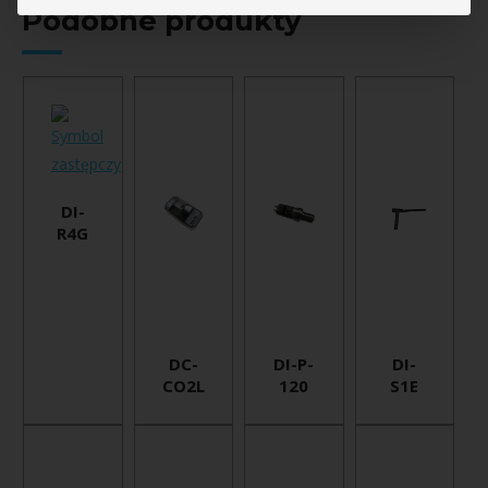
Podobne produkty
DI-
R4G
DC-
DI-P-
DI-
CO2L
120
S1E