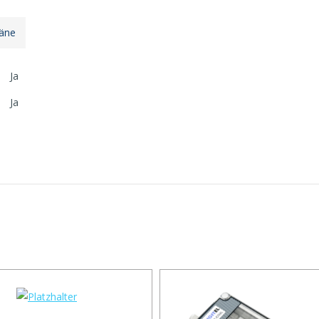
läne
Ja
Ja