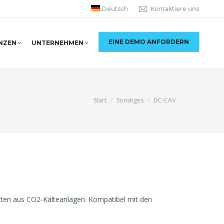
Deutsch
Kontaktiere uns
EINE DEMO ANFORDERN
NZEN
UNTERNEHMEN
Sie befinden sich hier:
Start
Sonstiges
DC-CAV
tten aus CO2-Kälteanlagen. Kompatibel mit den