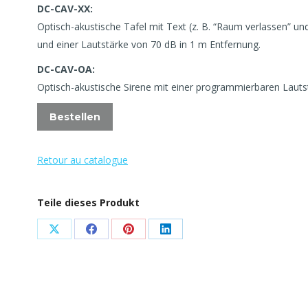
DC-CAV-XX:
Optisch-akustische Tafel mit Text (z. B. “Raum verlassen” un
und einer Lautstärke von 70 dB in 1 m Entfernung.
DC-CAV-OA:
Optisch-akustische Sirene mit einer programmierbaren Lauts
Bestellen
Retour au catalogue
Teile dieses Produkt
Share
Share
Share
Share
on
on
on
on
X
Facebook
Pinterest
LinkedIn