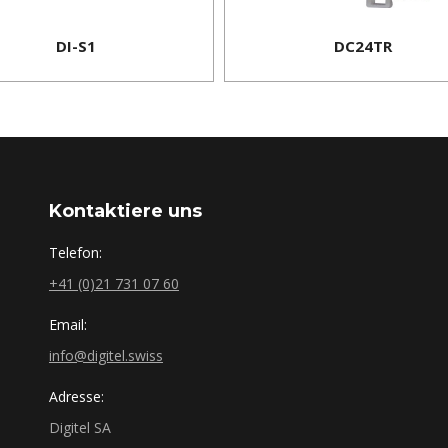
DI-S1
DC24TR
Kontaktiere uns
Telefon:
+41 (0)21 731 07 60
Email:
info@digitel.swiss
Adresse:
Digitel SA