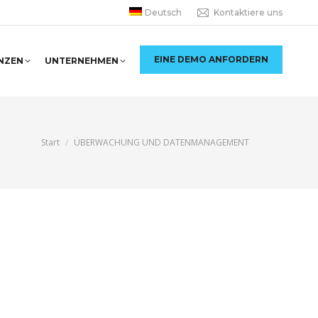
Deutsch
Kontaktiere uns
EINE DEMO ANFORDERN
NZEN
UNTERNEHMEN
Sie befinden sich hier:
Start
ÜBERWACHUNG UND DATENMANAGEMENT