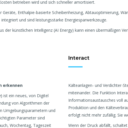
Kosten betrieben wird und sich schneller amortisiert.
er Geräte, Enthalpie-basierte Scheibenheizung, Abtauoptimierung, Wä
ntegriert und sind leistungsstarke Energiesparwerkzeuge.
s der künstlichen Intelligenz (AI Energy) kann einen übermäßigen Ve
Interact
h erkennen
Kälteanlagen- und Verdichter-S
miteinander. Die Funktion Intera
e
) ist ein neues, von Digitel
Informationsaustausches voll a
ndung von Algorithmen der
Produktion und den Kälteverbrau
schen Umgebungsparametern und
erfolgt nicht mehr zufällig. Sie
ichtigten Parameter sind
rauch, Wochentag, Tageszeit
Wenn der Druck abfällt, schaltet