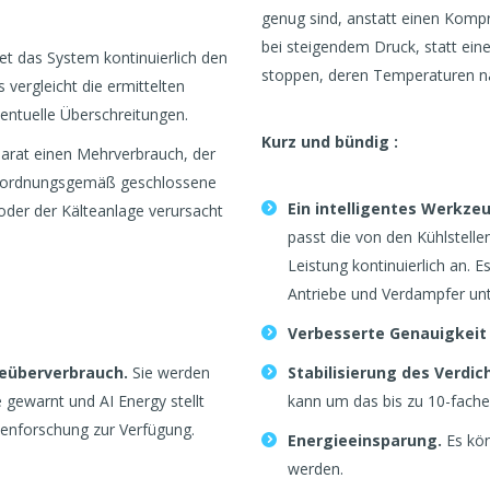
genug sind, anstatt einen Komp
bei steigendem Druck, statt ein
t das System kontinuierlich den
stoppen, deren Temperaturen na
 vergleicht die ermittelten
entuelle Überschreitungen.
Kurz und bündig :
parat einen Mehrverbrauch, der
cht ordnungsgemäß geschlossene
Ein intelligentes Werkze
 oder der Kälteanlage verursacht
passt die von den Kühlstellen
Leistung kontinuierlich an. Es
Antriebe und Verdampfer unt
Verbesserte Genauigkeit
ieüberverbrauch.
Sie werden
Stabilisierung des Verdic
e gewarnt und AI Energy stellt
kann um das bis zu 10-fache
henforschung zur Verfügung.
Energieeinsparung.
Es kö
werden.