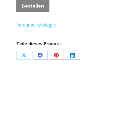
Bestellen
Retour au catalogue
Teile dieses Produkt
Share
Share
Share
Share
on
on
on
on
X
Facebook
Pinterest
LinkedIn