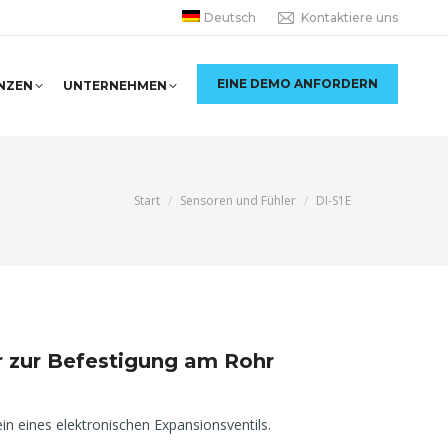
Deutsch
Kontaktiere uns
EINE DEMO ANFORDERN
NZEN
UNTERNEHMEN
Sie befinden sich hier:
Start
Sensoren und Fühler
DI-S1E
r zur Befestigung am Rohr
n eines elektronischen Expansionsventils.