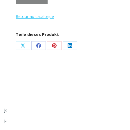
Retour au catalogue
Teile dieses Produkt
Share
Share
Share
Share
on
on
on
on
X
Facebook
Pinterest
LinkedIn
ja
ja