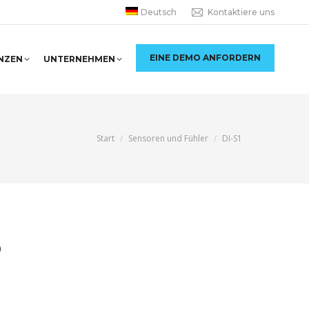
Deutsch
Kontaktiere uns
EINE DEMO ANFORDERN
NZEN
UNTERNEHMEN
Sie befinden sich hier:
Start
Sensoren und Fühler
DI-S1
0