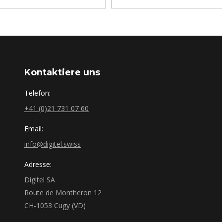
Kontaktiere uns
Telefon:
+41 (0)21 731 07 60
Email:
info@digitel.swiss
Adresse:
Digitel SA
Route de Montheron 12
CH-1053 Cugy (VD)