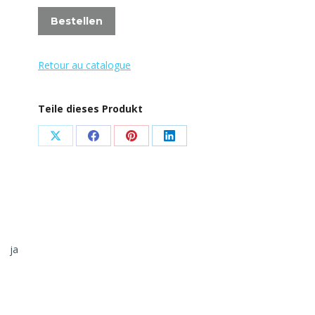
Bestellen
Retour au catalogue
Teile dieses Produkt
Share
Share
Share
Share
on
on
on
on
X
Facebook
Pinterest
LinkedIn
ja