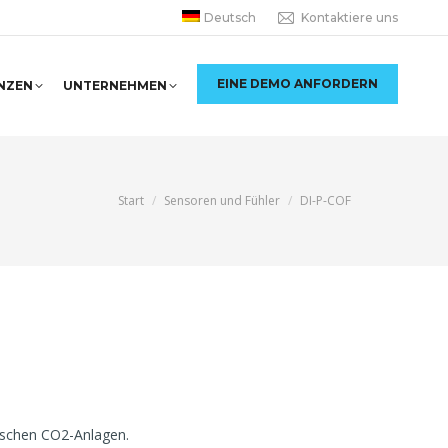
Deutsch
Kontaktiere uns
EINE DEMO ANFORDERN
NZEN
UNTERNEHMEN
Sie befinden sich hier:
Start
Sensoren und Fühler
DI-P-COF
tischen CO2-Anlagen.