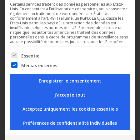
Certains services traitent des données personnelles aux États-
Unis. En consentant à l'utilisation de ces services, vous consentez
également au traitement de vos données aux États-Unis
conformément à l'art. 49 (1) allumé. un RGPD. La CJCE classe les
2021
États-Unis parmi les pays où la protection des données est
insuffisante selon les normes de l'UE. Par exemple, il existe un
risque que les autorités américaines traitent des données
personnelles dans le cadre de programmes de surveillance sans
Changement de propriétaire. La société
aucune possibilité de poursuites judiciaires pour les Européens.
Digitel reste en mains familiales et garde
son indépendance.
The following is a list of service groups for which consent can b
Essentiel
Médias externes
2019
Enregistrer le consentement
Application smartphone pour la
j'accepte tout
télégestion, TelesWin mobile
Acceptez uniquement les cookies essentiels
Fonction automate programmable
Préférences de confidentialité individuelles