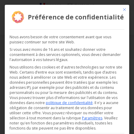
Français
Contact us
Ce bou
Préférence de confidentialité
Nous avons besoin de votre consentement avant que vous
puissiez continuer sur notre site Web.
About us
Si vous avez moins de 16 ans et souhaitez donner votre
consentement à des services optionnels, vous devez demander
Vous êtes ici :
l'autorisation à vos tuteurs légaux.
Active since 1989, Digitel SA is today one of the leaders in the
Nous utilisons des cookies et d'autres technologies sur notre site
Web. Certains d’entre eux sont essentiels, tandis que d’autres
regulation and remote management of refrigeration
nous aident à améliorer ce site Web et votre expérience.
Les
installations. The company has a strong portfolio of
données personnelles peuvent être traitées (par exemple les
adresses IP), par exemple pour des publicités et du contenu
customers throughout Europe and has carried out more than
personnalisés ou pour la mesure des publicités et du contenu.
3’000 installations in the fields of food retailing, hotels,
Vous pouvez trouver plus d'informations sur l'utilisation de vos
données dans notre
politique de confidentialité
.
Il n'y a aucune
restaurants, industry and health (hospitals and pharmaceutical
obligation de consentir au traitement de vos données pour
laboratories).
utiliser cette offre.
Vous pouvez révoquer ou modifier votre
sélection à tout moment dans la rubrique
Paramètres
.
Veuillez
Digitel SA is based in Cugy (VD), Switzerland.
noter qu'en fonction des paramètres individuels, toutes les
fonctions du site peuvent ne pas être disponibles.