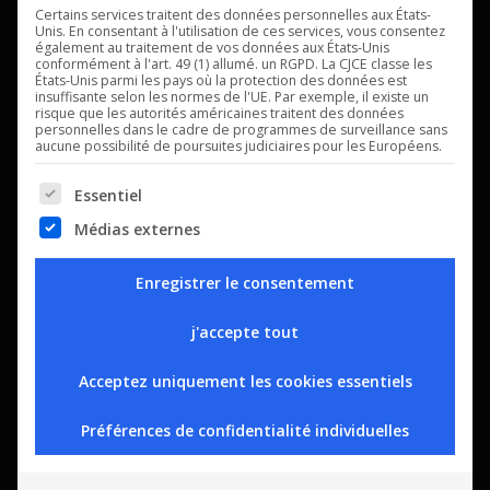
Certains services traitent des données personnelles aux États-
Unis. En consentant à l'utilisation de ces services, vous consentez
également au traitement de vos données aux États-Unis
conformément à l'art. 49 (1) allumé. un RGPD. La CJCE classe les
Digitel fournit des solutions haut de gamme de régulation, de
États-Unis parmi les pays où la protection des données est
insuffisante selon les normes de l'UE. Par exemple, il existe un
surveillance et de gestion à distance pour vos installations
risque que les autorités américaines traitent des données
personnelles dans le cadre de programmes de surveillance sans
exigeant un haut degré de performance : production de froid,
aucune possibilité de poursuites judiciaires pour les Européens.
récupération de chaleur, chambre à atmosphère contrôlée,
chambre de pousse ou encore installations spéciales ou sur-
The following is a list of service groups for which consent can b
Essentiel
mesure.
Médias externes
Contactez-nous
Enregistrer le consentement
Téléphone:
j'accepte tout
+41 (0)21 731 07 60
Acceptez uniquement les cookies essentiels
Email:
Préférences de confidentialité individuelles
info@digitel.swiss
Adresse: