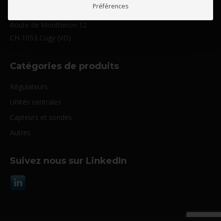
Préférences
Digitel SA
Route de Montheron 12
CH-1053 Cugy (VD)
Catégories de produits
Régulateurs
Unités centrales
Capteurs et sondes
Autres
Suivez nous sur LinkedIn