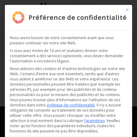
Français
Contact us
Ce bou
Préférence de confidentialité
Nous avons besoin de votre consentement avant que vous
puissiez continuer sur notre site Web.
Espace client
Si vous avez moins de 16 ans et souhaitez donner votre
consentement à des services optionnels, vous devez demander
Vous êtes ici :
l'autorisation à vos tuteurs légaux.
Nous utilisons des cookies et d'autres technologies sur notre site
Ce contenu est réservé uniquement aux utilisateurs et
Web. Certains d’entre eux sont essentiels, tandis que d’autres
nous aident à améliorer ce site Web et votre expérience.
Les
utilisatrices connectés. Veuillez
vous connecter
pour voir
données personnelles peuvent être traitées (par exemple les
ce contenu.
adresses IP), par exemple pour des publicités et du contenu
personnalisés ou pour la mesure des publicités et du contenu.
Vous pouvez trouver plus d'informations sur l'utilisation de vos
données dans notre
politique de confidentialité
.
Il n'y a aucune
obligation de consentir au traitement de vos données pour
utiliser cette offre.
Vous pouvez révoquer ou modifier votre
sélection à tout moment dans la rubrique
Paramètres
.
Veuillez
noter qu'en fonction des paramètres individuels, toutes les
fonctions du site peuvent ne pas être disponibles.