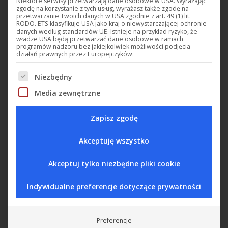
Niektóre serwisy przetwarzają dane osobowe w USA. Wyrażając
zgodę na korzystanie z tych usług, wyrażasz także zgodę na
przetwarzanie Twoich danych w USA zgodnie z art. 49 (1) lit.
RODO. ETS klasyfikuje USA jako kraj o niewystarczającej ochronie
danych według standardów UE. Istnieje na przykład ryzyko, że
władze USA będą przetwarzać dane osobowe w ramach
programów nadzoru bez jakiejkolwiek możliwości podjęcia
działań prawnych przez Europejczyków.
Niezbędny
Poniżej znajduje się lista grup usług, w przypadku który
Media zewnętrzne
Konwerter sygnałów
Zapisz zgodę
Zamówienie
Akceptuję wszystko
Retour au catalogue
Akceptuj tylko niezbędne pliki cookie
Indywidualne preferencje dotyczące prywatności
Udostępnij ten produkt
Share
Share
Share
Share
Preferencje