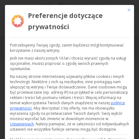
Polski
Skontaktuj się z nami
Ce bout
Preferencje dotyczące
prywatności
Potrzebujemy Twojej zgody, zanim będziesz mógł kontynuować
DC01
korzystanie z naszej witryny.
Jesteś tutaj:
Jeśli nie masz ukończonych 16 lat i chcesz wyrazić zgodę na usługi
opcjonalne, musisz poprosić o zgodę swoich prawnych
opiekunów.
Na naszej stronie internetowej używamy plików cookies i innych
technologii. Niektóre z nich są niezbędne, inne pomagają nam
ulepszyć tę witrynę i Twoje doświadczenie.
Dane osobowe mogą
być przetwarzane (np. adresy IP) na przykład w celu personalizacji
reklam i treści lub pomiaru reklam i treści.
Więcej informacji na
temat wykorzystania Twoich danych znajdziesz w naszej
polityce
prywatności
.
Aby skorzystać z tej oferty, nie ma obowiązku
wyrażenia zgody na przetwarzanie Twoich danych.
Swój wybór
możesz wycofać lub zmienić w dowolnym momencie w
Ustawieniach
.
Należy pamiętać, że w zależności od indywidualnych
ustawień nie wszystkie funkcje serwisu mogą być dostępne.