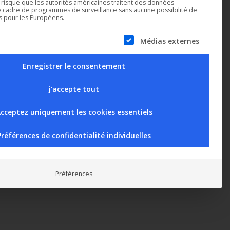
n risque que les autorités américaines traitent des données
e cadre de programmes de surveillance sans aucune possibilité de
es pour les Européens.
Médias externes
 a list of service groups for which consent can be given. The 
Enregistrer le consentement
j'accepte tout
cceptez uniquement les cookies essentiels
Préférences de confidentialité individuelles
Préférences