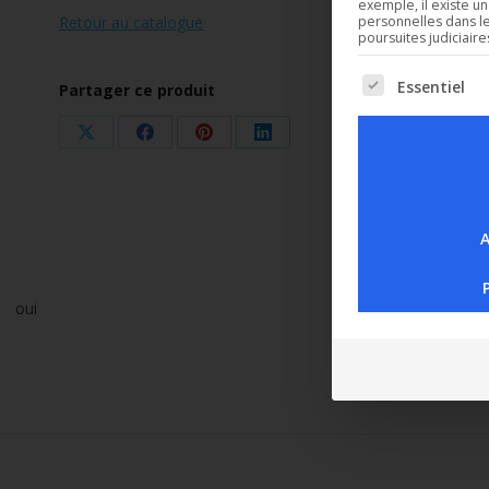
exemple, il existe u
Retour au catalogue
personnelles dans l
poursuites judiciair
Essentiel
Partager ce produit
The following is
Partager
Partager
Partager
Partager
sur
sur
sur
sur
X
Facebook
Pinterest
LinkedIn
A
oui