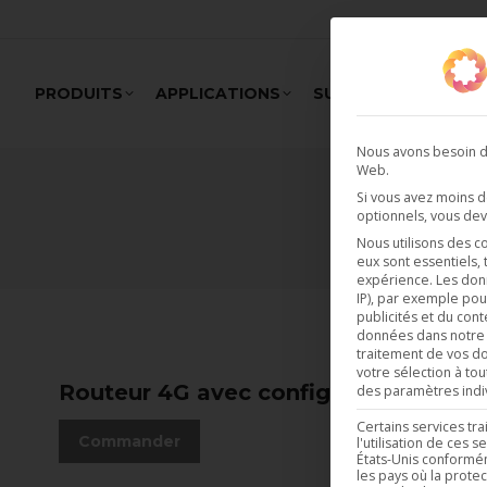
PRODUITS
APPLICATIONS
SUPPORT
REALI
Nous avons besoin de
Web.
Si vous avez moins 
optionnels, vous dev
Nous utilisons des c
eux sont essentiels,
expérience.
Les don
IP), par exemple pou
publicités et du cont
données dans notr
traitement de vos do
votre sélection à to
Routeur 4G avec configuration
des paramètres indiv
Certains services tr
Commander
l'utilisation de ces
États-Unis conforméme
les pays où la prote