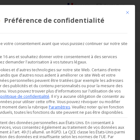
Français
Contact us
Ce bouto
Préférence de confidentialité
DEMANDER UNE DÉMO
SATIONS
SOCIÉTÉ
 votre consentement avant que vous puissiez continuer sur notre site
de 16 ans et souhaitez donner votre consentement à des services
Vous êtes ici :
ez demander l'autorisation à vos tuteurs légaux.
Accueil
Autres
DI-R4G
ookies et d'autres technologies sur notre site Web. Certains d’entre
 tandis que d’autres nous aident à améliorer ce site Web et votre
nées personnelles peuvent être traitées (par exemple les adresses
r des publicités et du contenu personnalisés ou pour la mesure des
enu.
Vous pouvez trouver plus d'informations sur l'utilisation de vos
e
politique de confidentialité
.
Il n'y a aucune obligation de consentir au
nnées pour utiliser cette offre.
Vous pouvez révoquer ou modifier
ut moment dans la rubrique
Paramètres
.
Veuillez noter qu'en fonction
iduels, toutes les fonctions du site peuvent ne pas être disponibles.
aitent des données personnelles aux États-Unis. En consentant à
 services, vous consentez également au traitement de vos données aux
nt à l'art. 49 (1) allumé. un RGPD. La CJCE classe les États-Unis parmi
ction des données est insuffisante selon les normes de l'UE. Par