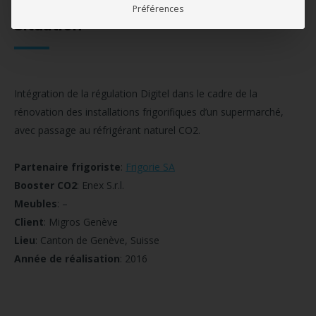
Préférences
Situation
Intégration de la régulation Digitel dans le cadre de la
rénovation des installations frigorifiques d’un supermarché,
avec passage au réfrigérant naturel CO2.
Partenaire frigoriste
:
Frigorie SA
Booster CO2
: Enex S.r.l.
Meubles
: –
Client
: Migros Genève
Lieu
: Canton de Genève, Suisse
Année de réalisation
: 2016