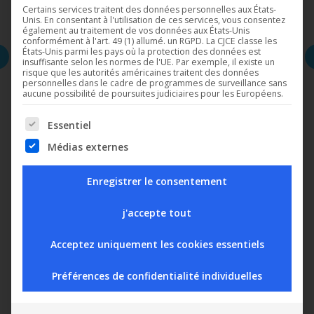
Certains services traitent des données personnelles aux États-
Unis. En consentant à l'utilisation de ces services, vous consentez
également au traitement de vos données aux États-Unis
conformément à l'art. 49 (1) allumé. un RGPD. La CJCE classe les
États-Unis parmi les pays où la protection des données est
insuffisante selon les normes de l'UE. Par exemple, il existe un
risque que les autorités américaines traitent des données
personnelles dans le cadre de programmes de surveillance sans
aucune possibilité de poursuites judiciaires pour les Européens.
The following is a list of service groups for which consent can b
Essentiel
Médias externes
Enregistrer le consentement
j'accepte tout
Acceptez uniquement les cookies essentiels
Préférences de confidentialité individuelles