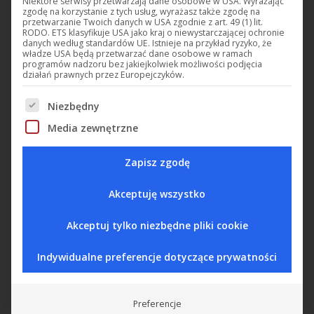
Niektóre serwisy przetwarzają dane osobowe w USA. Wyrażając
zgodę na korzystanie z tych usług, wyrażasz także zgodę na
przetwarzanie Twoich danych w USA zgodnie z art. 49 (1) lit.
DC-CAV
DC-CO2
RODO. ETS klasyfikuje USA jako kraj o niewystarczającej ochronie
danych według standardów UE. Istnieje na przykład ryzyko, że
Optoakustyczny znak
Sonda CO2 0-5%, 24
władze USA będą przetwarzać dane osobowe w ramach
programów nadzoru bez jakiejkolwiek możliwości podjęcia
ostrzegawczy
VDC, RS485
działań prawnych przez Europejczyków.
Niezbędny
Poniżej znajduje się lista grup usług, w przypadku który
Media zewnętrzne
Zapisz zgodę
Akceptuję wszystko
Akceptuj tylko niezbędne pliki cookie
Indywidualne preferencje dotyczące prywatności
DC-CO2L
DC01
Detektor 1,5% CO2,
Konwerter sygnałów
230 VAC, 2 wyjścia
Preferencje
alarmowe