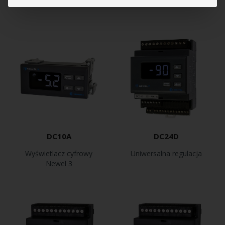
DC10A
DC24D
Wyświetlacz cyfrowy
Uniwersalna regulacja
Newel 3