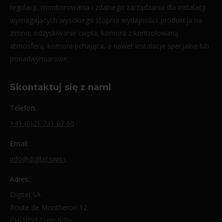
regulacji, monitorowania i zdalnego zarządzania dla instalacji
wymagających wysokiego stopnia wydajności: produkcja na
zimno, odzyskiwanie ciepła, komora z kontrolowaną
atmosferą, komora pchająca, a nawet instalacje specjalne lub
ponadwymiarowe.
Skontaktuj się z nami
Telefon:
+41 (0)21 731 07 60
Email:
info@digitel.swiss
Adres:
Digitel SA
Route de Montheron 12
CH-1053 Cugy (VD)