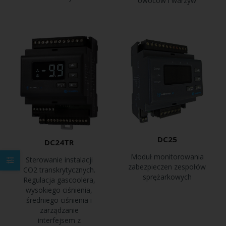
owoców i warzyw
DC25
DC24TR
Moduł monitorowania
Sterowanie instalacji
zabezpieczen zespołów
CO2 transkrytycznych.
sprężarkowych
Regulacja gascoolera,
wysokiego ciśnienia,
średniego ciśnienia i
zarządzanie
interfejsem z