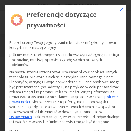
Polski
Skontaktuj się z nami
Ce bout
Preferencje dotyczące
prywatności
Potrzebujemy Twojej zgody, zanim będziesz mógł kontynuować
Katalog – Wszystkie produkty
korzystanie z naszej witryny.
Jesteś tutaj:
Jeśli nie masz ukończonych 16 lat i chcesz wyrazić zgodę na usługi
opcjonalne, musisz poprosić o zgodę swoich prawnych
Wyświetlanie wszystkich wyników: 33
opiekunów.
Na naszej stronie internetowej używamy plików cookies i innych
technologii. Niektóre z nich są niezbędne, inne pomagają nam
ulepszyć tę witrynę i Twoje doświadczenie.
Dane osobowe mogą
być przetwarzane (np. adresy IP) na przykład w celu personalizacji
reklam i treści lub pomiaru reklam i treści.
Więcej informacji na
temat wykorzystania Twoich danych znajdziesz w naszej
polityce
prywatności
.
Aby skorzystać z tej oferty, nie ma obowiązku
wyrażenia zgody na przetwarzanie Twoich danych.
Swój wybór
możesz wycofać lub zmienić w dowolnym momencie w
Ustawieniach
.
Należy pamiętać, że w zależności od indywidualnych
ustawień nie wszystkie funkcje serwisu mogą być dostępne.