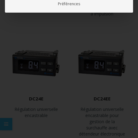
surchauffe avec
Préférences
détendeur électronique
à impulsion
DC24E
DC24EE
Régulation universelle
Régulation universelle
encastrable
encastrable pour
gestion de la
surchauffe avec
détendeur électronique