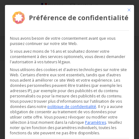
Français
Contact us
Ce bou
Préférence de confidentialité
Nous avons besoin de votre consentement avant que vous
puissiez continuer sur notre site Web.
Compresseurs
Si vous avez moins de 16 ans et souhaitez donner votre
consentement à des services optionnels, vous devez demander
Vous êtes ici :
l'autorisation à vos tuteurs légaux.
10 résultats affichés
Nous utilisons des cookies et d'autres technologies sur notre site
Web. Certains d’entre eux sont essentiels, tandis que d’autres
nous aident à améliorer ce site Web et votre expérience.
Les
données personnelles peuvent être traitées (par exemple les
adresses IP), par exemple pour des publicités et du contenu
personnalisés ou pour la mesure des publicités et du contenu.
Vous pouvez trouver plus d'informations sur l'utilisation de vos
données dans notre
politique de confidentialité
.
Il n'y a aucune
obligation de consentir au traitement de vos données pour
utiliser cette offre.
Vous pouvez révoquer ou modifier votre
sélection à tout moment dans la rubrique
Paramètres
.
Veuillez
noter qu'en fonction des paramètres individuels, toutes les
fonctions du site peuvent ne pas être disponibles.