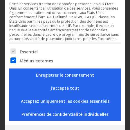
Certains services traitent des données personnelles aux États-
Unis. En consentant à l'utilisation de ces services, vous consentez
DC10A
également au traitement de vos données aux États-Unis
DC01
conformément à l'art. 49 (1) allumé. un RGPD. La CJCE classe les
Afficheur digital
États-Unis parmi les pays où la protection des données est
Convertisseur de
insuffisante selon les normes de l'UE. Par exemple, il existe un
déporté
signaux
risque que les autorités américaines traitent des données
personnelles dans le cadre de programmes de surveillance sans
aucune possibilité de poursuites judiciaires pour les Européens.
Essentiel
The following is a list of service groups for which conse
Médias externes
Enregistrer le consentement
j'accepte tout
Acceptez uniquement les cookies essentiels
DC24D
DC24DE
Préférences de confidentialité individuelles
Régulation universelle
Régulation universelle
pour gestion de la