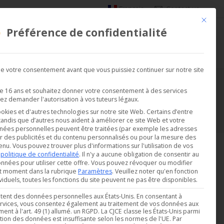
Français
Contact us
Ce bouto
Préférence de confidentialité
DEMANDER UNE DÉMO
SATIONS
SOCIÉTÉ
 votre consentement avant que vous puissiez continuer sur notre site
de 16 ans et souhaitez donner votre consentement à des services
Vous êtes ici :
ez demander l'autorisation à vos tuteurs légaux.
Accueil
Régulateurs
DC24E
ookies et d'autres technologies sur notre site Web. Certains d’entre
 tandis que d’autres nous aident à améliorer ce site Web et votre
nées personnelles peuvent être traitées (par exemple les adresses
r des publicités et du contenu personnalisés ou pour la mesure des
enu.
Vous pouvez trouver plus d'informations sur l'utilisation de vos
e
politique de confidentialité
.
Il n'y a aucune obligation de consentir au
nnées pour utiliser cette offre.
Vous pouvez révoquer ou modifier
ut moment dans la rubrique
Paramètres
.
Veuillez noter qu'en fonction
iduels, toutes les fonctions du site peuvent ne pas être disponibles.
aitent des données personnelles aux États-Unis. En consentant à
relais, 5 entrées PT1000, 1 entrée 0-10 V, 2 entrées
 services, vous consentez également au traitement de vos données aux
nt à l'art. 49 (1) allumé. un RGPD. La CJCE classe les États-Unis parmi
ction des données est insuffisante selon les normes de l'UE. Par