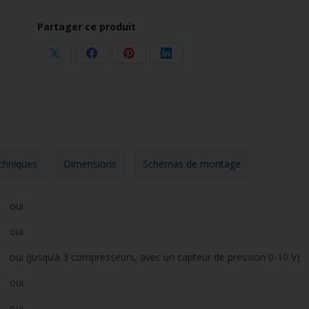
Partager ce produit
Partager
Partager
Partager
Partager
sur
sur
sur
sur
X
Facebook
Pinterest
LinkedIn
chniques
Dimensions
Schémas de montage
oui
oui
oui (jusqu’à 3 compresseurs, avec un capteur de pression 0-10 V)
oui
oui