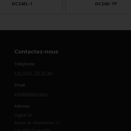
DC24EL-1
DC24D-TP
Contactez-nous
Téléphone:
+41 (0)21 731 07 60
Email:
info@digitel.swiss
Adresse:
Digitel SA
Route de Montheron 12
CH-1053 Cugy (VD)